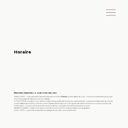
Horaire
Informations importantes à savoir avant votre cours
ANNULATIONS - Toute annulation doit être effectuée au moins
12 heures
avant le début du cours. Si vous ne vous présentez pas sans
avoir annulé dans les délais, le cours sera déduit.
LISTE D'ATTENTE- Lorsqu'un cours affiche complet, il est possible de s'inscrire sur la liste d'attente. Si une place se libère plus de 4 heures
avant le début de la séance, vous serez automatiquement inscrit(e) au cours à partir de la liste et recevrez un courriel ou un texto de
confirmation. Si vous ne recevez pas de courriel ou de texto, c'est que vous n'êtes pas inscrits au cours.
REMBOURSEMENT - Veuillez noter que nos forfaits sont ne sont PAS remboursables ni échangeables
CHAUSSETTES - Le port de chaussettes est obligatoire lors des cours sur Reformer.